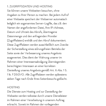
1. ZUGRIFFSDATEN UND HOSTING
Sie können unsere Webseiten besuchen, ohne
Angaben zu Ihrer Person zu machen. Bei jedem Aufruf
einer Webseite speichert der Webserver automatisch
lediglich ein sogenanntes Server-Logfile, das z.B. den
Namen der angeforderten Datei, Ihre IP-Adresse,
Datum und Uhrzeit des Abrufs, übertragene
Datenmenge und den anfragenden Provider
(Zugriffsdaten) enthält und den Abruf dokumentiert.
Diese Zugriffsdaten werden ausschließlich zum Zwecke
der Sicherstellung eines störungsfreien Betriebs der
Seite sowie der Verbesserung unseres Angebots
ausgewertet. Dies dient der Wahrung unserer im
Rahmen einer Interessensabwägung überwiegenden
berechtigten Interessen an einer korrekten
Darstellung unseres Angebots gemäß Art. 6 Abs. 1 S.
1 lit. f DSGVO. Alle Zugriffsdaten werden spätestens
sieben Tage nach Ende Ihres Seitenbesuchs gelöscht.
HOSTING
Die Dienste zum Hosting und zur Darstellung der
Webseite werden teilweise durch unsere Dienstleister
im Rahmen einer Verarbeitung in unserem Auftrag
erbracht. Soweit im Rahmen der vorliegenden