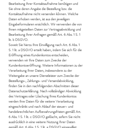
Bearbeitung Ihrer Kontaktaufnahme benötigen und
Sie ohne deren Angabe die Bestellung bzw. die
Kontaktaufnahme nicht versenden können. Welche
Daten erhoben werden, ist aus den jeweiligen
Eingabeformularen ersichtlich. Wir verwenden die von
Ihnen mitgeteilten Daten zur Vertragsabwicklung und
Bearbeitung Ihrer Anfragen gemäß Art. 6 Abs. 1 S. 1
lit. b DSGVO.
Soweit Sie hierzu Ihre Einwilligung nach Art. 6 Abs. 1
S. 1 lit. a DSGVO erteilt haben, indem Sie sich für die
Eröffnung eines Kundenkontos entscheiden,
verwenden wir Ihre Daten zum Zwecke der
Kundenkontoeröffnung. Weitere Informationen zu der
Verarbeitung Ihrer Daten, insbesondere zu der
Weitergabe an unsere Dienstleister zum Zwecke der
Bestellungs-, Zahlungs- und Versandabwicklung,
finden Sie in den nachfolgenden Abschnitten dieser
Datenschutzerklärung. Nach vollständiger Abwicklung
des Vertrages oder Löschung Ihres Kundenkontos
werden Ihre Daten für die weitere Verarbeitung
eingeschränkt und nach Ablauf der steuer- und
handelsrechtlichen Aufbewahrungsfristen gemäß Art.
6 Abs. 1 S. 1 lit. c DSGVO gelöscht, sofern Sie nicht
ausdrücklich in eine weitere Nutzung Ihrer Daten
gemäß Art. 6 Abs. 1 S. 1 lit. a DSGVO eingewilligt