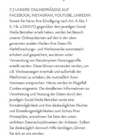
7.2 UNSERE ONLINEPRÄSENZ AUF
FACEBOOK, INSTAGRAM, YOUTUBE, LINKEDIN
Soweit Sie hierzu Ihre Einwilligung nach Art. 6 Abs. 1
S. 1 lit. a DSGVO gegenüber dem jeweiligen Social
Media Betreiber erteilt haben, werden bei Besuch
unserer Onlinepräsenzen auf den in der oben
genannten sozialen Medien Ihre Daten für
Marktforschungs- und Werbezwecke automatisch
erhoben und gespeichert, aus denen unter
Verwendung von Pseudonymen Nutzungsprofile
erstellt werden. Diese können verwendet werden, um
z.B. Werbeanzeigen innerhalb und außerhalb der
Plattformen zu schalten, die mutmaßlich Ihren
Interessen entsprechen. Hierzu werden im Regelfall
Cookies eingesetzt. Die detaillierten Informationen zur
Verarbeitung und Nutzung der Daten durch den
jeweiligen Social Media Betreiber sowie eine
Kontaktmöglichkeit und Ihre diesbezüglichen Rechte
und Einstellungsmöglichkeiten zum Schutz Ihrer
Privatsphäre, entnehmen Sie bitte den unten
verlinkten Datenschutzhinweisen der Anbieter. Sollten
Sie diesbezüglich dennoch Hilfe benötigen, können
Sie sich an uns wenden.