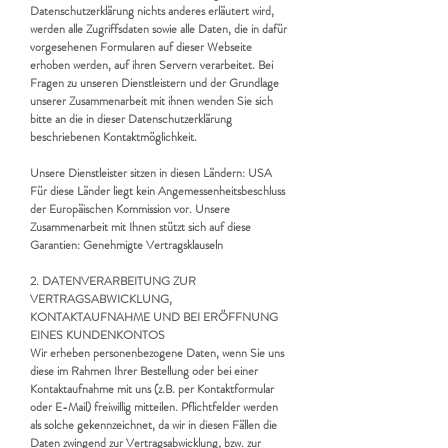
Datenschutzerklärung nichts anderes erläutert wird,
werden alle Zugriffsdaten sowie alle Daten, die in dafür
vorgesehenen Formularen auf dieser Webseite
erhoben werden, auf ihren Servern verarbeitet. Bei
Fragen zu unseren Dienstleistern und der Grundlage
unserer Zusammenarbeit mit ihnen wenden Sie sich
bitte an die in dieser Datenschutzerklärung
beschriebenen Kontaktmöglichkeit.
Unsere Dienstleister sitzen in diesen Ländern: USA
Für diese Länder liegt kein Angemessenheitsbeschluss
der Europäischen Kommission vor. Unsere
Zusammenarbeit mit Ihnen stützt sich auf diese
Garantien: Genehmigte Vertragsklauseln
2. DATENVERARBEITUNG ZUR
VERTRAGSABWICKLUNG,
KONTAKTAUFNAHME UND BEI ERÖFFNUNG
EINES KUNDENKONTOS
Wir erheben personenbezogene Daten, wenn Sie uns
diese im Rahmen Ihrer Bestellung oder bei einer
Kontaktaufnahme mit uns (z.B. per Kontaktformular
oder E-Mail) freiwillig mitteilen. Pflichtfelder werden
als solche gekennzeichnet, da wir in diesen Fällen die
Daten zwingend zur Vertragsabwicklung, bzw. zur