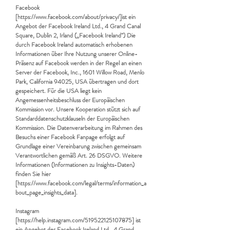
Facebook
[
https://www.facebook.com/about/privacy/]ist
ein
Angebot der Facebook Ireland Ltd., 4 Grand Canal
Square, Dublin 2, Irland („Facebook Ireland“) Die
durch Facebook Ireland automatisch erhobenen
Informationen über Ihre Nutzung unserer Online-
Präsenz auf Facebook werden in der Regel an einen
Server der Facebook, Inc., 1601 Willow Road, Menlo
Park, California 94025, USA übertragen und dort
gespeichert. Für die USA liegt kein
Angemessenheitsbeschluss der Europäischen
Kommission vor. Unsere Kooperation stützt sich auf
Standarddatenschutzklauseln der Europäischen
Kommission. Die Datenverarbeitung im Rahmen des
Besuchs einer Facebook Fanpage erfolgt auf
Grundlage einer Vereinbarung zwischen gemeinsam
Verantwortlichen gemäß Art. 26 DSGVO. Weitere
Informationen (Informationen zu Insights-Daten)
finden Sie hier
[
https://www.facebook.com/legal/terms/information_a
bout_page_insights_data].
Instagram
[
https://help.instagram.com/519522125107875]
ist
ein Angebot der Facebook Ireland Ltd., 4 Grand