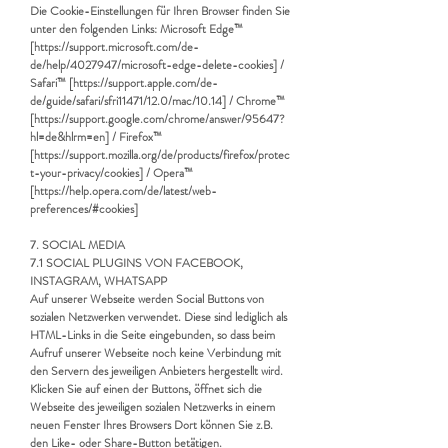
Die Cookie-Einstellungen für Ihren Browser finden Sie
unter den folgenden Links: Microsoft Edge™
[
https://support.microsoft.com/de-
de/help/4027947/microsoft-edge-delete-cookies]
/
Safari™ [
https://support.apple.com/de-
de/guide/safari/sfri11471/12.0/mac/10.14]
/ Chrome™
[
https://support.google.com/chrome/answer/95647?
hl=de&hlrm=en]
/ Firefox™
[
https://support.mozilla.org/de/products/firefox/protec
t-your-privacy/cookies]
/ Opera™
[
https://help.opera.com/de/latest/web-
preferences/#cookies]
7. SOCIAL MEDIA
7.1 SOCIAL PLUGINS VON FACEBOOK,
INSTAGRAM, WHATSAPP
Auf unserer Webseite werden Social Buttons von
sozialen Netzwerken verwendet. Diese sind lediglich als
HTML-Links in die Seite eingebunden, so dass beim
Aufruf unserer Webseite noch keine Verbindung mit
den Servern des jeweiligen Anbieters hergestellt wird.
Klicken Sie auf einen der Buttons, öffnet sich die
Webseite des jeweiligen sozialen Netzwerks in einem
neuen Fenster Ihres Browsers Dort können Sie z.B.
den Like- oder Share-Button betätigen.