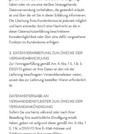
haben oder wir uns eine darüber hinausgehende
Datenverwendung vorbehalten, die gesetzlich erlaubt
ist und über die wir Sie in dieser Erklärung informieren.
Die Löschung Ihres Kundenkontos ist jederzeit möglich
und kann entweder durch eine Nachricht an die in
dieser Datenschutzerklärung beschriebene
Kontaktmöglichkeit oder über eine dafür vorgesehene
Funktion im Kundenkonto erfolgen.
3. DATENVERARBEITUNG ZUM ZWECKE DER
VERSANDABWICKLUNG
Zur Vertragserfüllung gemäß Art. 6 Abs. 1 S. 1 lit. b
DSGVO geben wir Ihre Daten an den mit der
Lieferung beauftragten Versanddienstleister weiter,
soweit dies zur Lieferung bestellter Waren erforderlich
ist.
DATENWEITERGABE AN
VERSANDDIENSTLEISTER ZUM ZWECKE DER
VERSANDANKÜNDIGUNG
Sofern Sie uns hierzu während oder nach Ihrer
Bestellung Ihre ausdrückliche Einwilligung erteilt
haben, geben wir aufgrund dieser gemäß Art. 6 Abs. 1
S. 1 lit. a DSGVO Ihre E-Mail-Adresse und
Telefonnummer an den ausgewählten