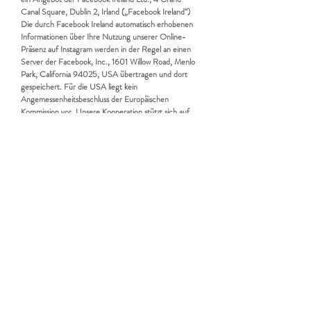
Canal Square, Dublin 2, Irland („Facebook Ireland“)
Die durch Facebook Ireland automatisch erhobenen
Informationen über Ihre Nutzung unserer Online-
Präsenz auf Instagram werden in der Regel an einen
Server der Facebook, Inc., 1601 Willow Road, Menlo
Park, California 94025, USA übertragen und dort
gespeichert. Für die USA liegt kein
Angemessenheitsbeschluss der Europäischen
Kommission vor. Unsere Kooperation stützt sich auf
Standarddatenschutzklauseln der Europäischen
Kommission. Die Datenverarbeitung im Rahmen des
Besuchs einer Instagram Fanpage erfolgt auf
Grundlage einer Vereinbarung zwischen gemeinsam
Verantwortlichen gemäß Art. 26 DSGVO. Weitere
Informationen (Informationen zu Insights-Daten)
finden Sie hier
[
https://www.facebook.com/legal/terms/information_a
bout_page_insights_data].
YouTube [
https://policies.google.com/privacy?hl=de]
ist ein Angebot der Google Ireland Ltd., Gordon
House, Barrow Street, Dublin 4, Irland („Google“).
Die von Google automatisch erhobenen Informationen
über Ihre Nutzung unserer Online-Präsenz auf